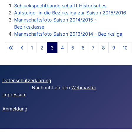
Schluckspechtbande schafft Historisches
Aufsteiger in die Bezirksliga zur Saison 2015/2016
Mannschaftsfoto Saison 2014/2015 -
Bezirksklasse
Mannschaftsfoto Saison 2013/2014 - Bezirksliga
1
2
3
4
5
6
7
8
9
10
Datenschutzerklärung
Nachricht an den
Webmaster
Impressum
Anmeldung