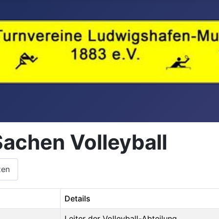
achen Volleyball
zen
Details
Leiter der Volleyball-Abteilung